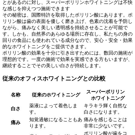
とがあるのに対し、スーパーポリリンホワイトニングは不快
な感じを抑えつつ施術できます
その秘密は、国際特許を取得したポリリン酸にあります。ポ
リリン酸は歯の表面を優しく磨き上げ、色素の沈着を予防し
ながら、痛みなく美しい透明感を持続させることが可能で
す。しかも、自然界のあらゆる場所に存在し、私たちの身の
回りの食品にも使われている成分なので、安心・安全・効果
的なホワイトニングをご提供できます。
ポリリン酸の効果を十分に引き出すためには、数回の施術が
理想的です。一度の施術で効果を実感できる方もいますが、
継続することでその美しい白さが持続します。
従来のオフィスホワイトニングとの比較
スーパーポリリン
名称
従来のホワイトニング
ホワイトニング
薬液によって着色しま
キラキラ輝く自然な
白さ
す。
白さになります。
知覚過敏になることもあ
痛みを感じることは
痛み
ります。
非常に少ないです。
ポリリン酸が歯をコ