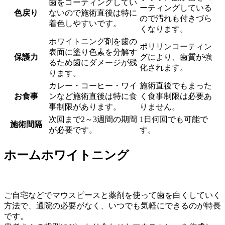
歯をコーティングしてい
ーティングしている
色戻り
ないので施術直後は特に
ので汚れも付きづら
着色しやすいです。
くなります。
ホワイトニング剤を歯の
ポリリンコーティン
表面に塗り色素を分解す
保護力
グにより、歯質が強
るため歯にダメージが残
化されます。
ります。
カレー・コーヒー・ワイ
施術直後でもまった
お食事
ンなど施術直後は特に食
く食事制限は必要あ
事制限があります。
りません。
次回まで2～3週間の期間
1日何回でも可能で
施術間隔
が必要です。
す。
ホームホワイトニング
ご自宅などでマウスピースと薬剤を使って歯を白くしていく
方法で、通院の必要がなく、いつでも気軽にできるのが特長
です。