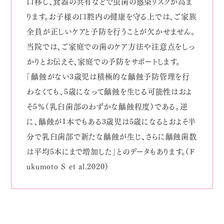
口移し、食器の共有などで虫歯の感染リスクが高ま
ります。お子様の口腔内の健康を守る上では、ご家族
全員が正しいケアと予防を行うことが欠かせません。
当院では、ご家庭での歯のケア方法や注意点をしっ
かりとお伝えそ、家庭での予防をサポートします。
「齲蝕がない3歳児は積極的な齲蝕予防管理を行
わなくても、5歳になって齲蝕を生じる可能性はおよ
そ5％（乳臼歯部のわずかな齲蝕程度）である。逆
に、齲蝕が1本でもある3歳児は5歳になるとおよそ半
分で乳臼歯部で新たな齲蝕が生じ、さらに齲蝕歯数
は平均5本にまで増加した」とのデータもあります。（F
ukumoto S et al.2020）