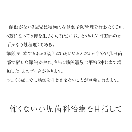
「齲蝕がない3歳児は積極的な齲蝕予防管理を行わなくても、
5歳になってう蝕を生じる可能性はおよそ5％（父臼歯部のわ
ずかなう蝕程度）である。
齲蝕が1本でもある3歳児は5歳になるとおよそ半分で乳臼歯
部で新たな齲蝕が生じ、さらに齲蝕端数は平均5本にまで増
加した」とのデータがあります。
つまり3歳までに齲蝕を生じさせないことが重要と言えます。
怖くない小児歯科治療を目指して