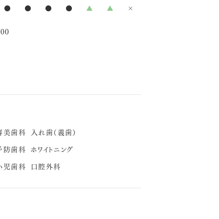
●
●
●
●
▲
▲
×
00
審美歯科
入れ歯（義歯）
予防歯科
ホワイトニング
小児歯科
口腔外科