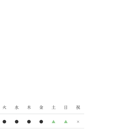
火
水
木
金
土
日
祝
●
●
●
●
▲
▲
×