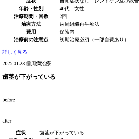
症状
自覚症状なし レントゲン及び総合
年齢・性別
40代 女性
治療期間・回数
2回
治療方法
歯周組織再生療法
費用
保険内
治療前の注意点
初期治療必須（一部自費あり）
詳しく見る
2025.01.28
歯周病治療
歯茎が下がっている
before
after
症状
歯茎が下がっている