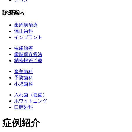
診療案内
歯周病治療
矯正歯科
インプラント
虫歯治療
歯髄保存療法
精密根管治療
審美歯科
予防歯科
小児歯科
入れ歯（義歯）
ホワイトニング
口腔外科
症例紹介