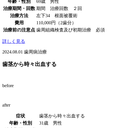
年齢・性別
69歳 男性
治療期間・回数
期間 治療回数 ２回
治療方法
左下34 根面被覆術
費用
110,000円（2歯分）
治療前の注意点
歯周組織検査及び初期治療 必須
詳しく見る
2024.08.01
歯周病治療
歯茎から時々出血する
before
after
症状
歯茎から時々出血する
年齢・性別
31歳 男性