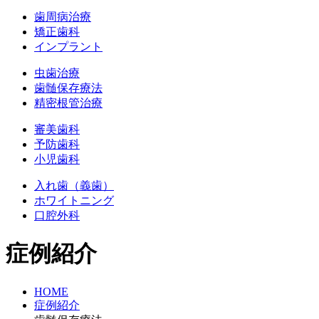
歯周病治療
矯正歯科
インプラント
虫歯治療
歯髄保存療法
精密根管治療
審美歯科
予防歯科
小児歯科
入れ歯（義歯）
ホワイトニング
口腔外科
症例紹介
HOME
症例紹介