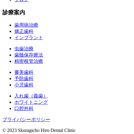
診療案内
歯周病治療
矯正歯科
インプラント
虫歯治療
歯髄保存療法
精密根管治療
審美歯科
予防歯科
小児歯科
入れ歯（義歯）
ホワイトニング
口腔外科
プライバシーポリシー
© 2023 Skuragicho Hiro Dental Clinic