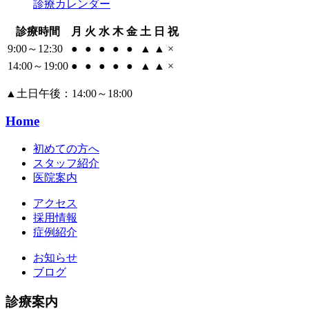
診療カレンダー
診療時間
月
火
水
木
金
土
日
祝
9:00～12:30
●
●
●
●
●
▲
▲
×
14:00～19:00
●
●
●
●
●
▲
▲
×
▲
土日午後：14:00～18:00
Home
初めての方へ
スタッフ紹介
医院案内
アクセス
採用情報
症例紹介
お知らせ
ブログ
診療案内