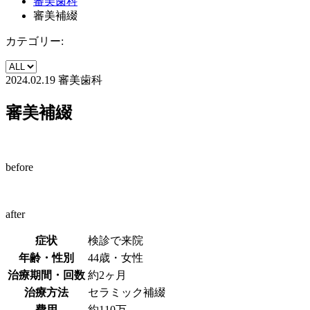
審美歯科
審美補綴
カテゴリー:
2024.02.19
審美歯科
審美補綴
before
after
症状
検診で来院
年齢・性別
44歳・女性
治療期間・回数
約2ヶ月
治療方法
セラミック補綴
費用
約110万