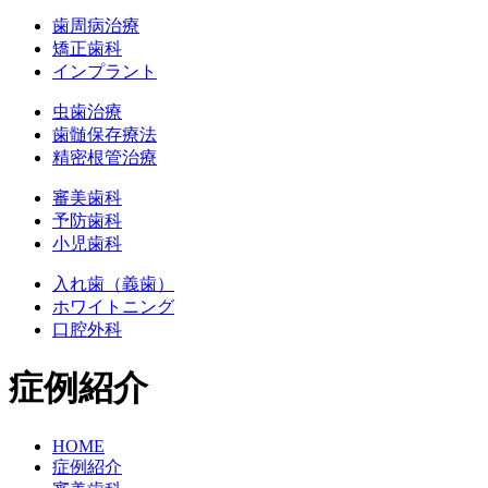
歯周病治療
矯正歯科
インプラント
虫歯治療
歯髄保存療法
精密根管治療
審美歯科
予防歯科
小児歯科
入れ歯（義歯）
ホワイトニング
口腔外科
症例紹介
HOME
症例紹介