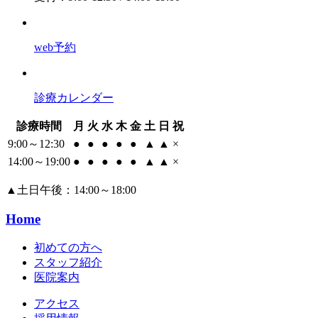
web予約
診療カレンダー
診療時間
月
火
水
木
金
土
日
祝
9:00～12:30
●
●
●
●
●
▲
▲
×
14:00～19:00
●
●
●
●
●
▲
▲
×
▲
土日午後：14:00～18:00
Home
初めての方へ
スタッフ紹介
医院案内
アクセス