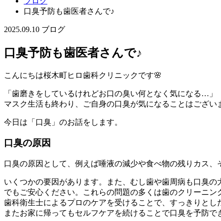
ブログ
口臭予防も歯医者さんで♪
2025.09.10
ブログ
口臭予防も歯医者さんで♪
こんにちは桜木町ヒロ歯科クリニックです🌸
「歯磨きをしているけれどお口の臭い何となく気になる…」
マスク生活も終わり、ご自身の口臭が気になることはござい
今日は「口臭」のお話をします。
口臭の原因
口臭の原因として、例えば唾液の減少や食べ物の残りカス、
いくつかの要因があります。また、むし歯や歯周病も口臭の
でもご安心ください。これらの問題の多くは歯のクリーニン
歯科衛生士によるプロのケアを受けることで、すっきりとし
またお家に帰ってもセルフケアを続けることで口臭を予防で