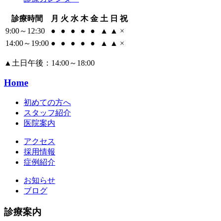
診療時間
月
火
水
木
金
土
日
祝
9:00～12:30
●
●
●
●
●
▲
▲
×
14:00～19:00
●
●
●
●
●
▲
▲
×
▲
土日午後：14:00～18:00
Home
初めての方へ
スタッフ紹介
医院案内
アクセス
採用情報
症例紹介
お知らせ
ブログ
診療案内