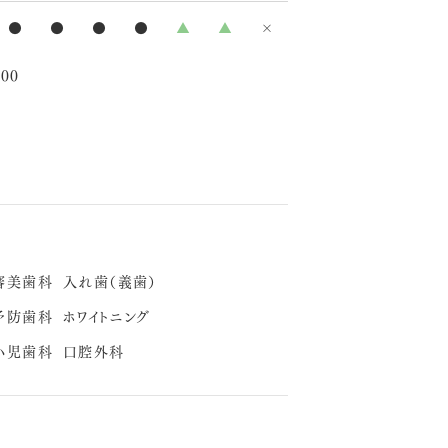
●
●
●
●
▲
▲
×
00
審美歯科
入れ歯（義歯）
予防歯科
ホワイトニング
小児歯科
口腔外科