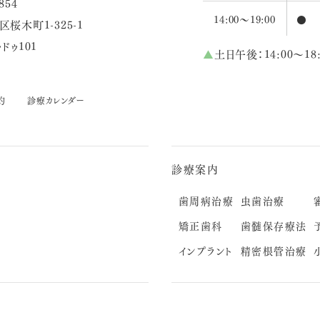
854
14:00～19:00
●
桜木町1-325-1
ドゥ101
▲
土日午後：14:00～18:
約
診療カレンダー
診療案内
歯周病治療
虫歯治療
矯正歯科
歯髄保存療法
インプラント
精密根管治療