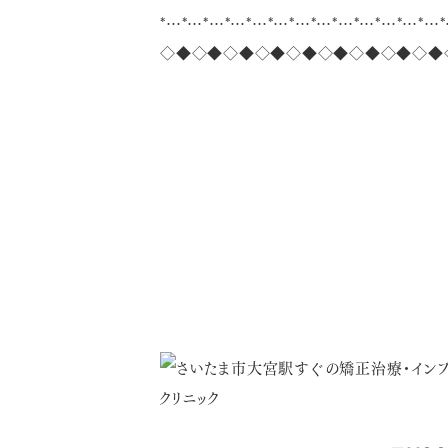
*…*…*…*…*…*…*…*…*…*…*…*…*…*
◇◆◇◆◇◆◇◆◇◆◇◆◇◆◇◆◇◆