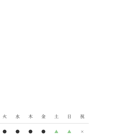
火
水
木
金
土
日
祝
●
●
●
●
▲
▲
×