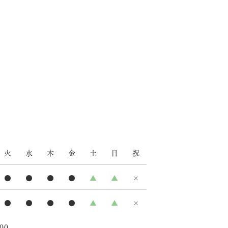
火
水
木
金
土
日
祝
●
●
●
●
▲
▲
×
●
●
●
●
▲
▲
×
00