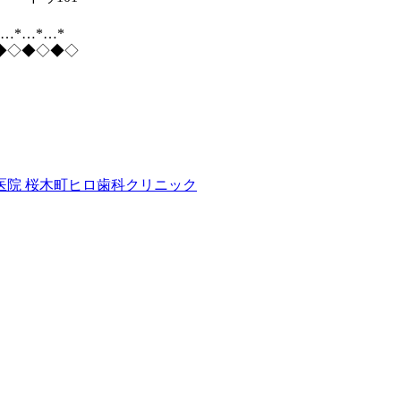
*…*…*…*
◆◇◆◇◆◇