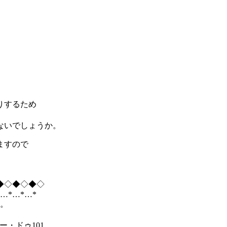
りするため
ないでしょうか。
ますので
◆◇◆◇◆◇
*…*…*…*
す。
ュー・ドゥ101