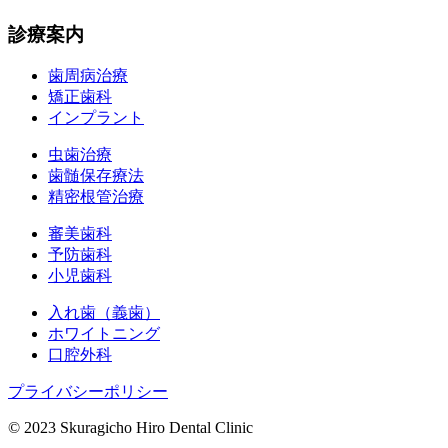
診療案内
歯周病治療
矯正歯科
インプラント
虫歯治療
歯髄保存療法
精密根管治療
審美歯科
予防歯科
小児歯科
入れ歯（義歯）
ホワイトニング
口腔外科
プライバシーポリシー
© 2023 Skuragicho Hiro Dental Clinic