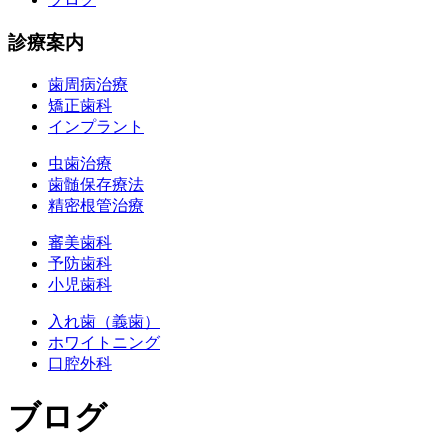
診療案内
歯周病治療
矯正歯科
インプラント
虫歯治療
歯髄保存療法
精密根管治療
審美歯科
予防歯科
小児歯科
入れ歯（義歯）
ホワイトニング
口腔外科
ブログ