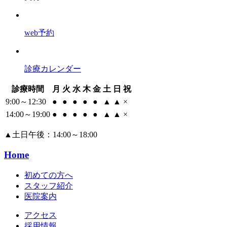
web予約
診療カレンダー
診療時間
月
火
水
木
金
土
日
祝
9:00～12:30
●
●
●
●
●
▲
▲
×
14:00～19:00
●
●
●
●
●
▲
▲
×
▲
土日午後：14:00～18:00
Home
初めての方へ
スタッフ紹介
医院案内
アクセス
採用情報