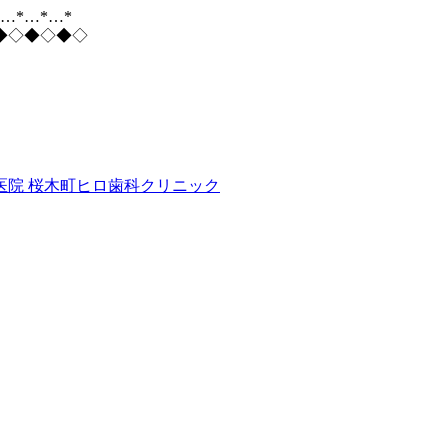
*…*…*…*
◆◇◆◇◆◇