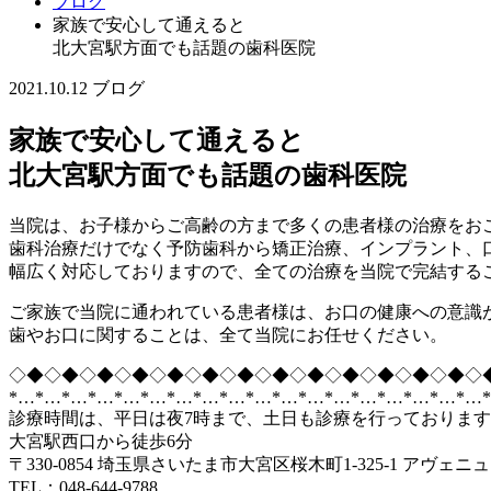
ブログ
家族で安心して通えると
北大宮駅方面でも話題の歯科医院
2021.10.12
ブログ
家族で安心して通えると
北大宮駅方面でも話題の歯科医院
当院は、お子様からご高齢の方まで多くの患者様の治療をお
歯科治療だけでなく予防歯科から矯正治療、インプラント、
幅広く対応しておりますので、全ての治療を当院で完結する
ご家族で当院に通われている患者様は、お口の健康への意識
歯やお口に関することは、全て当院にお任せください。
◇◆◇◆◇◆◇◆◇◆◇◆◇◆◇◆◇◆◇◆◇◆◇◆◇◆◇
*…*…*…*…*…*…*…*…*…*…*…*…*…*…*…*…*…*…
診療時間は、平日は夜7時まで、土日も診療を行っておりま
大宮駅西口から徒歩6分
〒330-0854 埼玉県さいたま市大宮区桜木町1-325-1 アヴェニ
TEL：048-644-9788