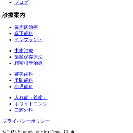
ブログ
診療案内
歯周病治療
矯正歯科
インプラント
虫歯治療
歯髄保存療法
精密根管治療
審美歯科
予防歯科
小児歯科
入れ歯（義歯）
ホワイトニング
口腔外科
プライバシーポリシー
© 2023 Skuragicho Hiro Dental Clinic